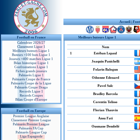
Accueil
|
Foot
Football en France
Meilleurs buteurs Ligue 1
Calendrier 2026/27
Classement Ligue 1
Nom
Meilleurs buteurs Ligue 1
1
Estéban Lepaul
Buteurs +100 buts Ligue 1
Joueurs +400 matches Ligue 1
Joaquin Panichelli
Bilan historique Ligue 1
Confrontations Ligue 1
Folarin Balogun
Fiches grands joueurs
Palmarès Ligue 1
Odsonne Edouard
Palmarès Coupe de France
Palmarès Coupe de la Ligue
Pavel Sulc
Palmarès Coupe Drago
Records Ligue 1
Bradley Barcola
Records Coupes
Bilan Coupe d'Europe
Corentin Tolisso
Florian Thauvin
Football en Europe
Premier League Anglaise
Ansu Fati
Classement Premier League
Palmarès Premier League
Ousmane Dembélé
Palmarès FA Cup
Palmarès League Cup
Liga Espagnole