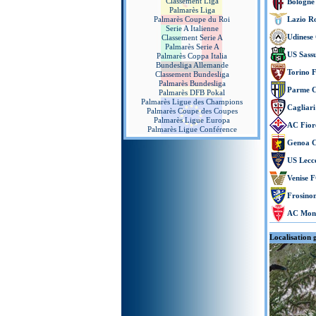
Classement Liga
Bologne
Palmarès Liga
Palmarès Coupe du Roi
Lazio R
Serie A Italienne
Udinese 
Classement Serie A
Palmarès Serie A
US Sass
Palmarès Coppa Italia
Bundesliga Allemande
Torino 
Classement Bundesliga
Palmarès Bundesliga
Parme C
Palmarès DFB Pokal
Palmarès Ligue des Champions
Cagliari
Palmarès Coupe des Coupes
Palmarès Ligue Europa
AC Fior
Palmarès Ligue Conférence
Genoa 
US Lecc
Venise 
Frosinon
AC Mon
Localisation 