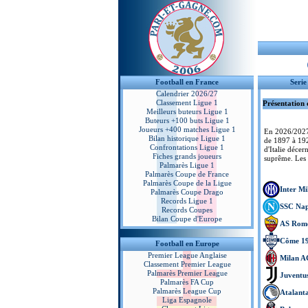
Football en France
Serie
Calendrier 2026/27
Classement Ligue 1
Présentation 
Meilleurs buteurs Ligue 1
Buteurs +100 buts Ligue 1
Joueurs +400 matches Ligue 1
En 2026/2027
Bilan historique Ligue 1
de 1897 à 192
Confrontations Ligue 1
d'Italie décer
Fiches grands joueurs
suprême. Les 
Palmarès Ligue 1
Palmarès Coupe de France
Palmarès Coupe de la Ligue
Inter Mi
Palmarès Coupe Drago
Records Ligue 1
SSC Nap
Records Coupes
Bilan Coupe d'Europe
AS Rom
Côme 1
Football en Europe
Premier League Anglaise
Milan A
Classement Premier League
Palmarès Premier League
Juventu
Palmarès FA Cup
Palmarès League Cup
Atalant
Liga Espagnole