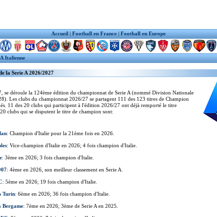
Accueil
|
Football en France
|
Football en Europe
 A Italienne
de la Serie A 2026/2027
, se déroule la 124ème édition du championnat de Serie A (nommé Division Nationale
8). Les clubs du championnat 2026/27 se partagent 111 des 123 titres de Champion
nés. 11 des 20 clubs qui participent à l'édition 2026/27 ont déjà remporté le titre
20 clubs qui se disputent le titre de champion sont:
lan
: Champion d'Italie pour la 21ème fois en 2026.
les
: Vice-champion d'Italie en 2026; 4 fois champion d'Italie.
e
: 3ème en 2026; 3 fois champion d'Italie.
907
: 4ème en 2026, son meilleur classement en Serie A.
C
: 5ème en 2026; 19 fois champion d'Italie.
s Turin
: 6ème en 2026; 36 fois champion d'Italie.
a Bergame
: 7ème en 2026; 3ème de Serie A en 2025.