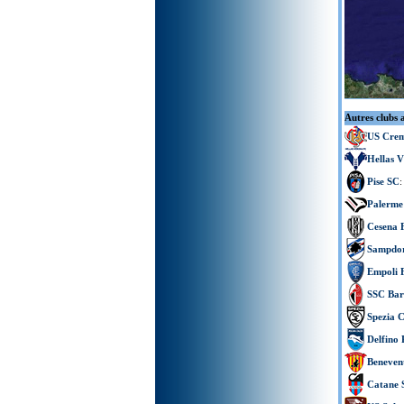
Autres clubs 
US Crem
Hellas 
Pise SC
:
Palerme
Cesena 
Sampdor
Empoli 
SSC Bar
Spezia C
Delfino 
Beneven
Catane 