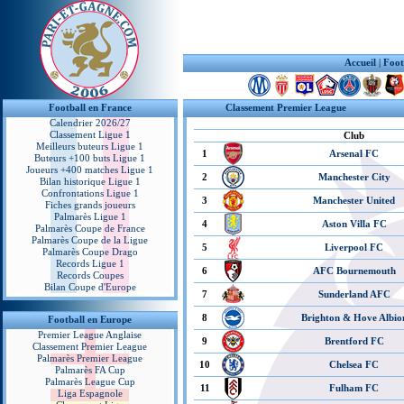
Accueil
|
Foot
Football en France
Classement Premier League
Calendrier 2026/27
Classement Ligue 1
Club
Meilleurs buteurs Ligue 1
1
Arsenal FC
Buteurs +100 buts Ligue 1
Joueurs +400 matches Ligue 1
2
Manchester City
Bilan historique Ligue 1
Confrontations Ligue 1
3
Manchester United
Fiches grands joueurs
Palmarès Ligue 1
4
Aston Villa FC
Palmarès Coupe de France
Palmarès Coupe de la Ligue
5
Liverpool FC
Palmarès Coupe Drago
Records Ligue 1
6
AFC Bournemouth
Records Coupes
Bilan Coupe d'Europe
7
Sunderland AFC
8
Brighton & Hove Albio
Football en Europe
Premier League Anglaise
9
Brentford FC
Classement Premier League
Palmarès Premier League
10
Chelsea FC
Palmarès FA Cup
Palmarès League Cup
11
Fulham FC
Liga Espagnole