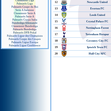
Classement Liga
12
Newcastle United
Palmarès Liga
Palmarès Coupe du Roi
13
Everton FC
Serie A Italienne
Classement Serie A
14
Leeds United
Palmarès Serie A
Palmarès Coppa Italia
15
Crystal Palace FC
Bundesliga Allemande
Classement Bundesliga
16
Nottingham Forest
Palmarès Bundesliga
Palmarès DFB Pokal
17
Tottenham Hotspur
Palmarès Ligue des Champions
Palmarès Coupe des Coupes
18
Coventry City FC
Palmarès Ligue Europa
Palmarès Ligue Conférence
19
Ipswich Town FC
20
Hull City AFC