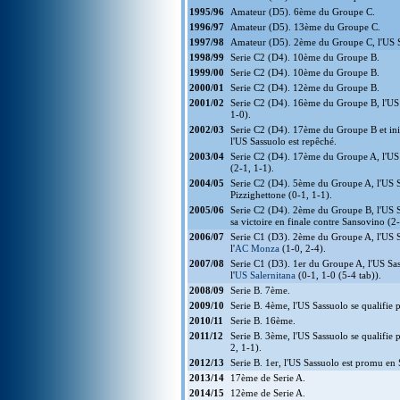
1995/96
Amateur (D5). 6ème du Groupe C.
1996/97
Amateur (D5). 13ème du Groupe C.
1997/98
Amateur (D5). 2ème du Groupe C, l'US S
1998/99
Serie C2 (D4). 10ème du Groupe B.
1999/00
Serie C2 (D4). 10ème du Groupe B.
2000/01
Serie C2 (D4). 12ème du Groupe B.
2001/02
Serie C2 (D4). 16ème du Groupe B, l'US S
1-0).
2002/03
Serie C2 (D4). 17ème du Groupe B et init
l'US Sassuolo est repêché.
2003/04
Serie C2 (D4). 17ème du Groupe A, l'US S
(2-1, 1-1).
2004/05
Serie C2 (D4). 5ème du Groupe A, l'US Sa
Pizzighettone (0-1, 1-1).
2005/06
Serie C2 (D4). 2ème du Groupe B, l'US Sa
sa victoire en finale contre Sansovino (2-
2006/07
Serie C1 (D3). 2ème du Groupe A, l'US Sa
l'
AC Monza
(1-0, 2-4).
2007/08
Serie C1 (D3). 1er du Groupe A, l'US Sas
l'
US Salernitana
(0-1, 1-0 (5-4 tab)).
2008/09
Serie B. 7ème.
2009/10
Serie B. 4ème, l'US Sassuolo se qualifie 
2010/11
Serie B. 16ème.
2011/12
Serie B. 3ème, l'US Sassuolo se qualifie 
2, 1-1).
2012/13
Serie B. 1er, l'US Sassuolo est promu en 
2013/14
17ème de Serie A.
2014/15
12ème de Serie A.