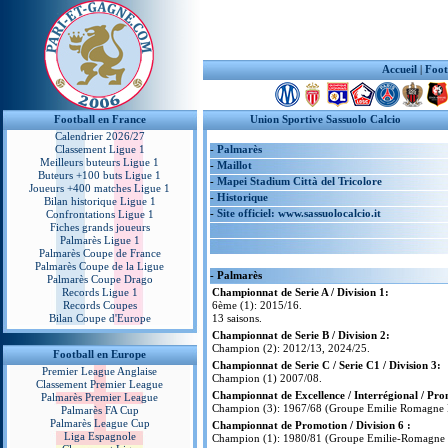
Accueil
|
Foot
Football en France
Union Sportive Sassuolo Calcio
Calendrier 2026/27
Classement Ligue 1
-
Palmarès
Meilleurs buteurs Ligue 1
-
Maillot
Buteurs +100 buts Ligue 1
-
Mapei Stadium Città del Tricolore
Joueurs +400 matches Ligue 1
-
Historique
Bilan historique Ligue 1
-
Site officiel: www.sassuolocalcio.it
Confrontations Ligue 1
Fiches grands joueurs
Palmarès Ligue 1
Palmarès Coupe de France
Palmarès Coupe de la Ligue
- Palmarès
Palmarès Coupe Drago
Records Ligue 1
Championnat de Serie A / Division 1:
Records Coupes
6ème (1): 2015/16.
Bilan Coupe d'Europe
13 saisons.
Championnat de Serie B / Division 2:
Champion (2): 2012/13, 2024/25.
Football en Europe
Championnat de Serie C / Serie C1 / Division 3:
Premier League Anglaise
Champion (1) 2007/08.
Classement Premier League
Championnat de Excellence / Interrégional / Pro
Palmarès Premier League
Champion (3): 1967/68 (Groupe Emilie Romagne 
Palmarès FA Cup
Palmarès League Cup
Championnat de Promotion / Division 6 :
Liga Espagnole
Champion (1): 1980/81 (Groupe Emilie-Romagne 