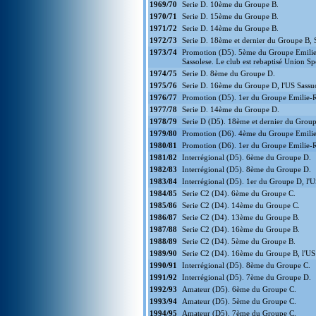
1969/70
Serie D. 10ème du Groupe B.
1970/71
Serie D. 15ème du Groupe B.
1971/72
Serie D. 14ème du Groupe B.
1972/73
Serie D. 18ème et dernier du Groupe B, 
1973/74
Promotion (D5). 5ème du Groupe Emilie-
Sassolese. Le club est rebaptisé Union Sp
1974/75
Serie D. 8ème du Groupe D.
1975/76
Serie D. 16ème du Groupe D, l'US Sassuo
1976/77
Promotion (D5). 1er du Groupe Emilie-R
1977/78
Serie D. 14ème du Groupe D.
1978/79
Serie D (D5). 18ème et dernier du Group
1979/80
Promotion (D6). 4ème du Groupe Emili
1980/81
Promotion (D6). 1er du Groupe Emilie-R
1981/82
Interrégional (D5). 6ème du Groupe D.
1982/83
Interrégional (D5). 8ème du Groupe D.
1983/84
Interrégional (D5). 1er du Groupe D, l'
1984/85
Serie C2 (D4). 6ème du Groupe C.
1985/86
Serie C2 (D4). 14ème du Groupe C.
1986/87
Serie C2 (D4). 13ème du Groupe B.
1987/88
Serie C2 (D4). 16ème du Groupe B.
1988/89
Serie C2 (D4). 5ème du Groupe B.
1989/90
Serie C2 (D4). 16ème du Groupe B, l'US S
1990/91
Interrégional (D5). 8ème du Groupe C.
1991/92
Interrégional (D5). 7ème du Groupe D.
1992/93
Amateur (D5). 6ème du Groupe C.
1993/94
Amateur (D5). 5ème du Groupe C.
1994/95
Amateur (D5). 7ème du Groupe C.