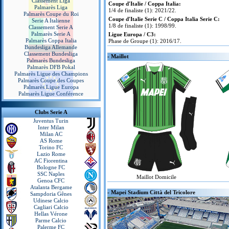
Classement Liga
Coupe d'Italie / Coppa Italia:
Palmarès Liga
1/4 de finaliste (1): 2021/22.
Palmarès Coupe du Roi
Coupe d'Italie Serie C / Coppa Italia Serie C:
Serie A Italienne
1/8 de finaliste (1): 1998/99.
Classement Serie A
Palmarès Serie A
Ligue Europa / C3:
Palmarès Coppa Italia
Phase de Groupe (1): 2016/17.
Bundesliga Allemande
Classement Bundesliga
- Maillot
Palmarès Bundesliga
Palmarès DFB Pokal
Palmarès Ligue des Champions
Palmarès Coupe des Coupes
Palmarès Ligue Europa
Palmarès Ligue Conférence
Clubs Serie A
Juventus Turin
Inter Milan
Milan AC
AS Rome
Torino FC
Lazio Rome
AC Fiorentina
Bologne FC
SSC Naples
Maillot Domicile
Genoa CFC
Atalanta Bergame
- Mapei Stadium Città del Tricolore
Sampdoria Gênes
Udinese Calcio
Cagliari Calcio
Hellas Vérone
Parme Calcio
Palerme FC