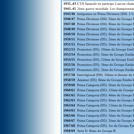
1935..43
L'US Sassuolo ne participe à aucun cham
1943..45
2ème guerre mondiale. Les championnats 
1945/46
Intégration en Prima Divisione (D4). L
1946/47
Prima Divisione (D4). 5ème du Groupe 
1947/48
Prima Divisione (D4). 8ème du Groupe
1948/49
Prima Divisione (D5). 3ème du Groupe 
1949/50
Prima Divisione (D5). 6ème du Groupe 
1950/51
Prima Divisione (D5). 2ème du Groupe 
1951/52
Prima Divisione (D5). 5ème du Groupe
1952/53
Promotion (D5). 10ème du Groupe Emil
1953/54
Promotion (D5). 5ème du Groupe Emili
1954/55
Promotion (D5). 12ème du Groupe Emil
1955/56
Promotion (D5). 3ème du Groupe Emili
1956/57
Promotion (D5). 2ème du Groupe Emilie-
1957/58
Interrégional (D4). 16ème et dernier du 
1958/59
Amateur (D5). 8ème du Groupe Emilie
1959/60
Prima Categoria (D5). 3ème du Groupe 
1960/61
Prima Categoria (D5). 12ème du Group
1961/62
Prima Categoria (D5). 4ème du Groupe 
1962/63
Prima Categoria (D5). 6ème du Groupe 
1963/64
Prima Categoria (D5). 11ème du Group
1964/65
Prima Categoria (D5). 2ème du Groupe 
1965/66
Prima Categoria (D5). 3ème du Groupe Em
1966/67
Prima Categoria (D5). 2ème du Groupe 
1967/68
Prima Categoria (D5). 1er du Groupe Em
1968/69
Serie D. 8ème du Groupe B.