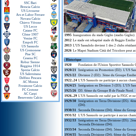
SSC Bari
Brescia Calcio
US Livourne
Ars et Labor Ferrare
Novara Calcio
Chievo Vérone
US Lecce
Catane FC
Côme 1907
1995
Inauguration du stade Giglio (stadio Giglio).
Venise FC
2012
Le stade est rebaptisé stade di Reggio Emilia 
Empoli FC
2013
L'US Sassulolo devient 1 des 2 clubs résidant
US Sassuolo
US Cremonese
2026
Le Mapei Stadium Città del Tricolore peut acc
Pise SC
Cesena FC
- Historique
Robur Sienne
1920
Fondation de l'Union Sportive Sassuolo C
Reggina 1914
Spezia Calcio
1920/21
Intégration en Promotion (D2). L'US Sa
US Salernitana
1921/22
Division 2 (D2). 3ème du Groupe Emilie
Delfino Pescara
1922..24
L'US Sassuolo ne participe à aucun cham
AC Monza
1924/25
Intégration en Division 3 (D3). L'US Sa
Frosinone Calcio
FC Crotone
1925/26
D3. 6ème du Groupe B de Finale Nord.
AC Carpi
1926..29
L'US Sassuolo est radié par la FIGC et ne
Benevento Calcio
1929/30
Intégration en Terza Divisione (D5). 4è
(D4).
1930/31
Seconda Divisione (D4). 4ème du Group
1931/32
L'US Sassuolo ne participe à aucun cham
1932/33
Intégration en Terza Divisione (D5). 2èm
Seconda Divisione (D4).
1933/34
Seconda Divisione (D4). 5ème du Group
1934/35
Seconda Divisione (D4). 6ème du Group