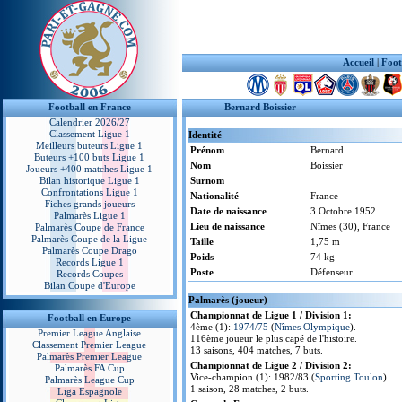
Accueil
|
Foot
Football en France
Bernard Boissier
Calendrier 2026/27
Classement Ligue 1
Identité
Meilleurs buteurs Ligue 1
Prénom
Bernard
Buteurs +100 buts Ligue 1
Nom
Boissier
Joueurs +400 matches Ligue 1
Bilan historique Ligue 1
Surnom
Confrontations Ligue 1
Nationalité
France
Fiches grands joueurs
Date de naissance
3 Octobre 1952
Palmarès Ligue 1
Lieu de naissance
Nîmes (30), France
Palmarès Coupe de France
Palmarès Coupe de la Ligue
Taille
1,75 m
Palmarès Coupe Drago
Poids
74 kg
Records Ligue 1
Poste
Défenseur
Records Coupes
Bilan Coupe d'Europe
Palmarès (joueur)
Championnat de Ligue 1 / Division 1:
Football en Europe
4ème (1):
1974/75
(
Nîmes Olympique
).
Premier League Anglaise
116ème joueur le plus capé de l'histoire.
Classement Premier League
13 saisons, 404 matches, 7 buts.
Palmarès Premier League
Championnat de Ligue 2 / Division 2:
Palmarès FA Cup
Vice-champion (1): 1982/83 (
Sporting Toulon
).
Palmarès League Cup
1 saison, 28 matches, 2 buts.
Liga Espagnole