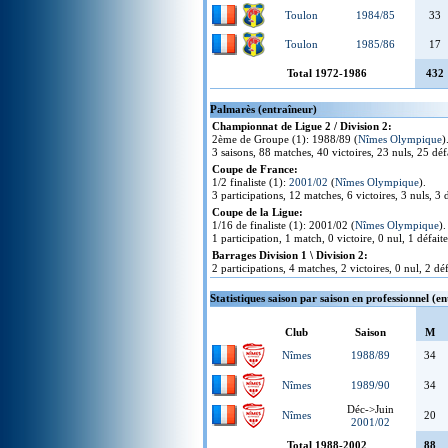
Toulon
1984/85
33
Toulon
1985/86
17
Total 1972-1986
432
Palmarès (entraîneur)
Championnat de Ligue 2 / Division 2:
2ème de Groupe (1): 1988/89 (
Nîmes Olympique
)
3 saisons, 88 matches, 40 victoires, 23 nuls, 25 défa
Coupe de France:
1/2 finaliste (1):
2001/02
(
Nîmes Olympique
).
3 participations, 12 matches, 6 victoires, 3 nuls, 3 d
Coupe de la Ligue:
1/16 de finaliste (1): 2001/02 (
Nîmes Olympique
).
1 participation, 1 match, 0 victoire, 0 nul, 1 défaite
Barrages Division 1 \ Division 2:
2 participations, 4 matches, 2 victoires, 0 nul, 2 déf
Statistiques saison par saison en professionnel (e
Club
Saison
M
Nîmes
1988/89
34
Nîmes
1989/90
34
Déc->Juin
Nîmes
20
2001/02
Total 1988-2002
88