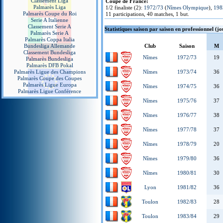
Classement Liga
Coupe de France:
Palmarès Liga
1/2 finaliste (2):
1972/73
(
Nîmes Olympique
),
198
Palmarès Coupe du Roi
11 participations, 40 matches, 1 but.
Serie A Italienne
Classement Serie A
Statistiques saison par saison en professionnel (j
Palmarès Serie A
Palmarès Coppa Italia
Bundesliga Allemande
Club
Saison
M
Classement Bundesliga
Nîmes
1972/73
19
Palmarès Bundesliga
Palmarès DFB Pokal
Palmarès Ligue des Champions
Nîmes
1973/74
36
Palmarès Coupe des Coupes
Palmarès Ligue Europa
Nîmes
1974/75
36
Palmarès Ligue Conférence
Nîmes
1975/76
37
Nîmes
1976/77
38
Nîmes
1977/78
37
Nîmes
1978/79
20
Nîmes
1979/80
36
Nîmes
1980/81
30
Lyon
1981/82
36
Toulon
1982/83
28
Toulon
1983/84
29