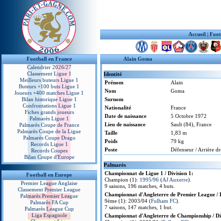
Accueil
|
Foot
Football en France
Alain Goma
Calendrier 2026/27
Classement Ligue 1
Identité
Meilleurs buteurs Ligue 1
Prénom
Alain
Buteurs +100 buts Ligue 1
Nom
Goma
Joueurs +400 matches Ligue 1
Bilan historique Ligue 1
Surnom
Confrontations Ligue 1
Nationalité
France
Fiches grands joueurs
Date de naissance
5 Octobre 1972
Palmarès Ligue 1
Lieu de naissance
Sault (84), France
Palmarès Coupe de France
Palmarès Coupe de la Ligue
Taille
1,83 m
Palmarès Coupe Drago
Poids
79 kg
Records Ligue 1
Poste
Défenseur / Arrière dr
Records Coupes
Bilan Coupe d'Europe
Palmarès
Championnat de Ligue 1 / Division 1:
Football en Europe
Champion (1):
1995/96
(
AJ Auxerre
).
Premier League Anglaise
9 saisons, 196 matches, 4 buts.
Classement Premier League
Championnat d'Angleterre de Premier League / D
Palmarès Premier League
9ème (1): 2003/04 (
Fulham FC
).
Palmarès FA Cup
7 saisons, 147 matches, 1 but.
Palmarès League Cup
Liga Espagnole
Championnat d'Angleterre de Championship / Div