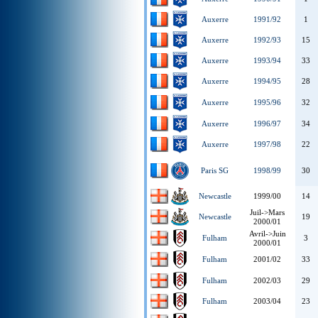
Auxerre
1991/92
1
Auxerre
1992/93
15
Auxerre
1993/94
33
Auxerre
1994/95
28
Auxerre
1995/96
32
Auxerre
1996/97
34
Auxerre
1997/98
22
Paris SG
1998/99
30
Newcastle
1999/00
14
Juil->Mars
Newcastle
19
2000/01
Avril->Juin
Fulham
3
2000/01
Fulham
2001/02
33
Fulham
2002/03
29
Fulham
2003/04
23