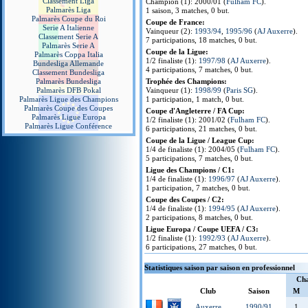
Classement Liga
Champion (1): 2000/01 (
Fulham FC
).
Palmarès Liga
1 saison, 3 matches, 0 but.
Palmarès Coupe du Roi
Coupe de France:
Serie A Italienne
Vainqueur (2):
1993/94
,
1995/96
(
AJ Auxerre
).
Classement Serie A
7 participations, 18 matches, 0 but.
Palmarès Serie A
Coupe de la Ligue:
Palmarès Coppa Italia
1/2 finaliste (1):
1997/98
(
AJ Auxerre
).
Bundesliga Allemande
4 participations, 7 matches, 0 but.
Classement Bundesliga
Palmarès Bundesliga
Trophée des Champions:
Palmarès DFB Pokal
Vainqueur (1):
1998/99
(
Paris SG
).
Palmarès Ligue des Champions
1 participation, 1 match, 0 but.
Palmarès Coupe des Coupes
Coupe d'Angleterre / FA Cup:
Palmarès Ligue Europa
1/2 finaliste (1): 2001/02 (
Fulham FC
).
Palmarès Ligue Conférence
6 participations, 21 matches, 0 but.
Coupe de la Ligue / League Cup:
1/4 de finaliste (1): 2004/05 (
Fulham FC
).
5 participations, 7 matches, 0 but.
Ligue des Champions / C1:
1/4 de finaliste (1):
1996/97
(
AJ Auxerre
).
1 participation, 7 matches, 0 but.
Coupe des Coupes / C2:
1/4 de finaliste (1):
1994/95
(
AJ Auxerre
).
2 participations, 8 matches, 0 but.
Ligue Europa / Coupe UEFA / C3:
1/2 finaliste (1):
1992/93
(
AJ Auxerre
).
6 participations, 27 matches, 0 but.
Statistiques saison par saison en professionnel
Ch
Club
Saison
M
Auxerre
1990/91
1