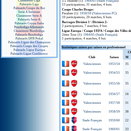
Classement Liga
1/2 finaliste (1):
1964/65
(
Stade Français
).
Palmarès Liga
13 participations, 31 matches, 4 buts.
Palmarès Coupe du Roi
Coupe Charles Drago:
Serie A Italienne
Finaliste (1):
1958/59
(
Valenciennes FC
).
Classement Serie A
10 participations, 20 matches, 6 buts.
Palmarès Serie A
Barrages Division 1 \ Division 2:
Palmarès Coppa Italia
2 participations, 7 matches, 0 but.
Bundesliga Allemande
Classement Bundesliga
Ligue Europa / Coupe UEFA / Coupe des Villes de
Palmarès Bundesliga
2ème Tour (1):
1964/65
(
Stade Français
).
Palmarès DFB Pokal
1 participation, 4 matches, 0 but.
Palmarès Ligue des Champions
Palmarès Coupe des Coupes
Statistiques saison par saison en professionnel
Palmarès Ligue Europa
C
Palmarès Ligue Conférence
Club
Saison
M
Valenciennes
1953/54
35
Valenciennes
1954/55
35
Valenciennes
1955/56
35
Valenciennes
1956/57
16
Valenciennes
1957/58
31
Valenciennes
1958/59
38
Stade Français
1959/60
22
Stade Français
1960/61
33