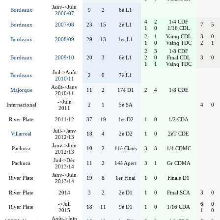
Janv->Juin
Bordeaux
9
2
6è L1
2006/07
4
2
1/4 CDF
Bordeaux
2007/08
23
15
2è L1
7
5
1
0
1/16 CDL
2
1
Vainq CDL
3
0
Bordeaux
2008/09
29
13
1er L1
1
0
Vainq TDC
2
1
2
3
1/8 CDF
Bordeaux
2009/10
20
3
6è L1
2
0
Final CDL
3
0
1
1
Vainq TDC
Juil->Août
Bordeaux
2
0
7è L1
2010/11
Août->Janv
Majorque
11
2
17è D1
2
4
1/8 CDE
2010/11
->Juin
Internacional
2
1
5è SA
4
0
2011
River Plate
2011/12
37
19
1er D2
1
0
1/2 CDA
Juil->Janv
Villarreal
18
4
2è D2
1
0
2èT CDE
2012/13
Janv->Juin
Pachuca
10
2
11è Claus
3
3
1/4 CDMC
2012/13
Juil->Déc
Pachuca
11
2
14è Apert
3
1
Gr CDMA
2013/14
Janv->Juin
River Plate
19
8
1er Final
1
0
Finale D1
2013/14
River Plate
2014
3
2
2è D1
1
0
Final SCA
3
0
->Juil
6
0
River Plate
18
11
9è D1
1
0
1/16 CDA
2015
1
0
Août->Juin