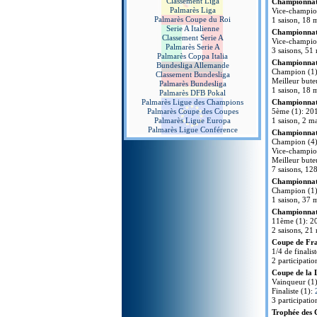
Classement Liga
Championnat 
Palmarès Liga
Vice-champio
Palmarès Coupe du Roi
1 saison, 18 m
Serie A Italienne
Championnat 
Classement Serie A
Vice-champio
Palmarès Serie A
3 saisons, 51
Palmarès Coppa Italia
Championnat 
Bundesliga Allemande
Champion (1)
Classement Bundesliga
Meilleur bute
Palmarès Bundesliga
1 saison, 18 
Palmarès DFB Pokal
Palmarès Ligue des Champions
Championnat d
Palmarès Coupe des Coupes
5ème (1): 201
Palmarès Ligue Europa
1 saison, 2 ma
Palmarès Ligue Conférence
Championnat 
Champion (4):
Vice-champion
Meilleur bute
7 saisons, 12
Championnat 
Champion (1):
1 saison, 37 
Championnat 
11ème (1): 2
2 saisons, 21 
Coupe de Fr
1/4 de finalis
2 participatio
Coupe de la 
Vainqueur (1
Finaliste (1):
3 participatio
Trophée des