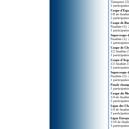
Vainqueur (2
2 participatio
Coupe d'Espa
1/8 de finalis
2 participatio
Coupe de Rus
Finaliste (1)
1 participatio
Supercoupe d
Finaliste (1)
1 participatio
Coupe de Ch
1/2 finaliste
1 participatio
Coupe d'Arge
1/2 finaliste 
2 participatio
Supercoupe d
Finaliste (1):
1 participatio
Finale champ
1 participatio
Coupe du Me
1/4 de finali
2 participatio
Ligue des Ch
1/4 de finalis
3 participatio
Ligue Europa
1/16 de finali
3 participatio