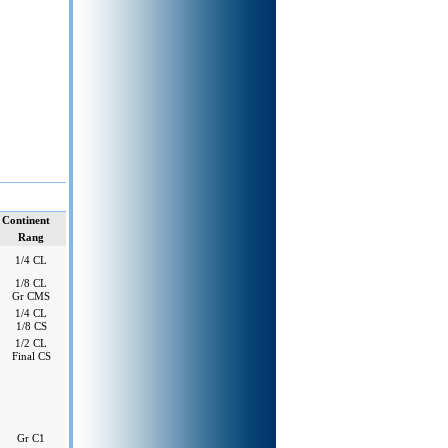
 Continent
Rang
1/4 CL
1/8 CL
Gr CMS
1/4 CL
1/8 CS
1/2 CL
Final CS
Gr C1