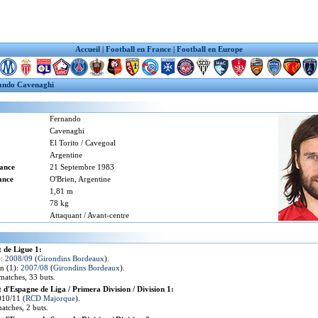
Accueil
|
Football en France
|
Football en Europe
ando Cavenaghi
Fernando
Cavenaghi
El Torito / Cavegoal
Argentine
sance
21 Septembre 1983
ance
O'Brien, Argentine
1,81 m
78 kg
Attaquant / Avant-centre
 de Ligue 1:
):
2008/09
(
Girondins Bordeaux
).
n (1):
2007/08
(
Girondins Bordeaux
).
 matches, 33 buts.
d'Espagne de Liga / Primera Division / Division 1:
010/11 (
RCD Majorque
).
atches, 2 buts.