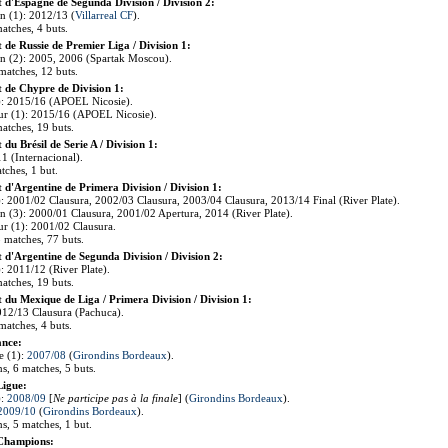
d'Espagne de Segunda Division / Division 2:
n (1): 2012/13 (
Villarreal CF
).
atches, 4 buts.
de Russie de Premier Liga / Division 1:
n (2): 2005, 2006 (Spartak Moscou).
 matches, 12 buts.
de Chypre de Division 1:
: 2015/16 (APOEL Nicosie).
ur (1): 2015/16 (APOEL Nicosie).
matches, 19 buts.
u Brésil de Serie A / Division 1:
1 (Internacional).
tches, 1 but.
d'Argentine de Primera Division / Division 1:
 2001/02 Clausura, 2002/03 Clausura, 2003/04 Clausura, 2013/14 Final (River Plate).
 (3): 2000/01 Clausura, 2001/02 Apertura, 2014 (River Plate).
ur (1): 2001/02 Clausura.
8 matches, 77 buts.
d'Argentine de Segunda Division / Division 2:
 2011/12 (River Plate).
matches, 19 buts.
du Mexique de Liga / Primera Division / Division 1:
012/13 Clausura (Pachuca).
matches, 4 buts.
ance:
te (1):
2007/08
(
Girondins Bordeaux
).
ns, 6 matches, 5 buts.
Ligue:
):
2008/09
[
Ne participe pas à la finale
] (
Girondins Bordeaux
).
2009/10
(
Girondins Bordeaux
).
ns, 5 matches, 1 but.
 Champions: