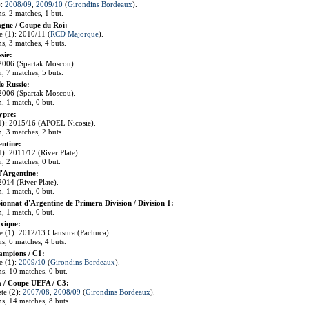
):
2008/09
,
2009/10
(
Girondins Bordeaux
).
ns, 2 matches, 1 but.
gne / Coupe du Roi:
te (1): 2010/11 (
RCD Majorque
).
ns, 3 matches, 4 buts.
sie:
: 2006 (Spartak Moscou).
n, 7 matches, 5 buts.
e Russie:
: 2006 (Spartak Moscou).
n, 1 match, 0 but.
ypre:
 (1): 2015/16 (APOEL Nicosie).
n, 3 matches, 2 buts.
ntine:
(1): 2011/12 (River Plate).
n, 2 matches, 0 but.
'Argentine:
 2014 (River Plate).
n, 1 match, 0 but.
ionnat d'Argentine de Primera Division / Division 1:
n, 1 match, 0 but.
xique:
ste (1): 2012/13 Clausura (Pachuca).
ns, 6 matches, 4 buts.
ampions / C1:
te (1):
2009/10
(
Girondins Bordeaux
).
ns, 10 matches, 0 but.
 / Coupe UEFA / C3:
ste (2):
2007/08
,
2008/09
(
Girondins Bordeaux
).
ns, 14 matches, 8 buts.