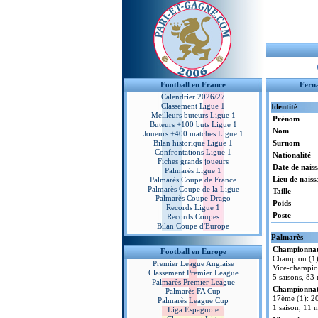
Football en France
Fern
Calendrier 2026/27
Classement Ligue 1
Identité
Meilleurs buteurs Ligue 1
Prénom
Buteurs +100 buts Ligue 1
Nom
Joueurs +400 matches Ligue 1
Bilan historique Ligue 1
Surnom
Confrontations Ligue 1
Nationalité
Fiches grands joueurs
Date de nais
Palmarès Ligue 1
Lieu de naiss
Palmarès Coupe de France
Palmarès Coupe de la Ligue
Taille
Palmarès Coupe Drago
Poids
Records Ligue 1
Poste
Records Coupes
Bilan Coupe d'Europe
Palmarès
Championnat
Football en Europe
Champion (1
Premier League Anglaise
Vice-champio
Classement Premier League
5 saisons, 83
Palmarès Premier League
Championnat 
Palmarès FA Cup
17ème (1): 2
Palmarès League Cup
1 saison, 11 m
Liga Espagnole