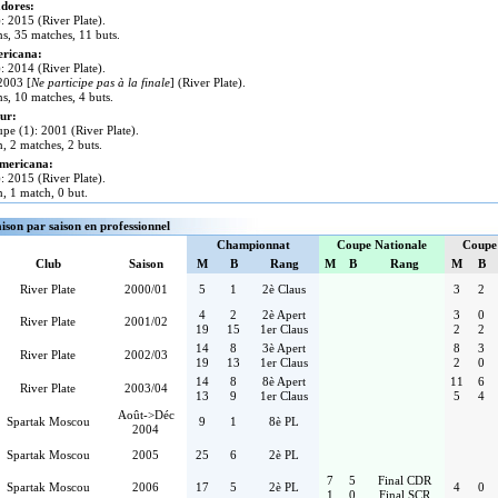
dores:
: 2015 (River Plate).
ns, 35 matches, 11 buts.
ricana:
: 2014 (River Plate).
 2003 [
Ne participe pas à la finale
] (River Plate).
ns, 10 matches, 4 buts.
ur:
pe (1): 2001 (River Plate).
n, 2 matches, 2 buts.
mericana:
: 2015 (River Plate).
n, 1 match, 0 but.
aison par saison en professionnel
Championnat
Coupe Nationale
Coupe
Club
Saison
M
B
Rang
M
B
Rang
M
B
River Plate
2000/01
5
1
2è Claus
3
2
4
2
2è Apert
3
0
River Plate
2001/02
19
15
1er Claus
2
2
14
8
3è Apert
8
3
River Plate
2002/03
19
13
1er Claus
2
0
14
8
8è Apert
11
6
River Plate
2003/04
13
9
1er Claus
5
4
Août->Déc
Spartak Moscou
9
1
8è PL
2004
Spartak Moscou
2005
25
6
2è PL
7
5
Final CDR
Spartak Moscou
2006
17
5
2è PL
4
0
1
0
Final SCR