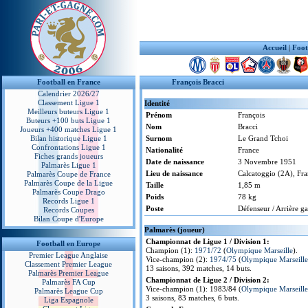
Accueil
|
Foot
Football en France
François Bracci
Calendrier 2026/27
Classement Ligue 1
Identité
Meilleurs buteurs Ligue 1
Prénom
François
Buteurs +100 buts Ligue 1
Nom
Bracci
Joueurs +400 matches Ligue 1
Bilan historique Ligue 1
Surnom
Le Grand Tchoi
Confrontations Ligue 1
Nationalité
France
Fiches grands joueurs
Date de naissance
3 Novembre 1951
Palmarès Ligue 1
Lieu de naissance
Calcatoggio (2A), Fr
Palmarès Coupe de France
Palmarès Coupe de la Ligue
Taille
1,85 m
Palmarès Coupe Drago
Poids
78 kg
Records Ligue 1
Poste
Défenseur / Arrière g
Records Coupes
Bilan Coupe d'Europe
Palmarès (joueur)
Championnat de Ligue 1 / Division 1:
Football en Europe
Champion (1):
1971/72
(
Olympique Marseille
).
Premier League Anglaise
Vice-champion (2):
1974/75
(
Olympique Marseille
Classement Premier League
13 saisons, 392 matches, 14 buts.
Palmarès Premier League
Championnat de Ligue 2 / Division 2:
Palmarès FA Cup
Vice-champion (1): 1983/84 (
Olympique Marseille
Palmarès League Cup
3 saisons, 83 matches, 6 buts.
Liga Espagnole