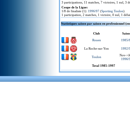
3 participations, 11 matches, 7 victoires, 1 nul, 3 dé
Coupe de la Ligue:
1/8 de finaliste (1):
1996/97
(
Sporting Toulon
).
1 participation, 2 matches, 1 victoire, 0 nul, 1 défai
Statistiques saison par saison en professionnel (e
Club
Saiso
Rouen
1985/
La Roche-sur-Yon
1992/
Nov->J
Toulon
1996/
Total 1985-1997