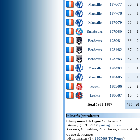
Marseille
1976/77
36
2
Marseille
1977/78
38
1
Marseille
1978/79
38
1
Strasbourg
1979/80
26
2
Bordeaux
1980/81
38
0
Bordeaux
1981/82
37
0
Bordeaux
1982/83
37
3
Marseille
1983/84
35
4
Marseille
1984/85
23
1
Rouen
1985/86
32
2
Béziers
1986/87
16
0
Total 1971-1987
475
20
Palmarès (entraîneur)
Championnat de Ligue 2 / Division 2:
14ème (1): 1996/97 (
Sporting Toulon
).
3 saisons, 89 matches, 22 victoires, 26 nuls, 41 défa
Coupe de France:
1/8 de finaliste (1):
1985/86
(
FC Rouen
).