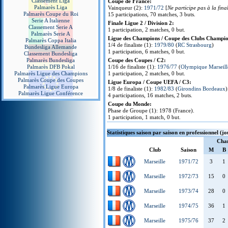
Classement Liga
Coupe de France:
Palmarès Liga
Vainqueur (2):
1971/72
[
Ne participe pas à la fina
Palmarès Coupe du Roi
15 participations, 70 matches, 3 buts.
Serie A Italienne
Finale Ligue 2 / Division 2:
Classement Serie A
1 participation, 2 matches, 0 but.
Palmarès Serie A
Ligue des Champions / Coupe des Clubs Champio
Palmarès Coppa Italia
1/4 de finaliste (1):
1979/80
(
RC Strasbourg
)
Bundesliga Allemande
1 participation, 6 matches, 0 but.
Classement Bundesliga
Palmarès Bundesliga
Coupe des Coupes / C2:
Palmarès DFB Pokal
1/16 de finaliste (1):
1976/77
(
Olympique Marseill
Palmarès Ligue des Champions
1 participation, 2 matches, 0 but.
Palmarès Coupe des Coupes
Ligue Europa / Coupe UEFA / C3:
Palmarès Ligue Europa
1/8 de finaliste (1):
1982/83
(
Girondins Bordeaux
)
Palmarès Ligue Conférence
4 participations, 16 matches, 2 buts.
Coupe du Monde:
Phase de Groupe (1): 1978 (France).
1 participation, 1 match, 0 but.
Statistiques saison par saison en professionnel (j
Cha
Club
Saison
M
B
Marseille
1971/72
3
1
Marseille
1972/73
15
0
Marseille
1973/74
28
0
Marseille
1974/75
36
1
Marseille
1975/76
37
2