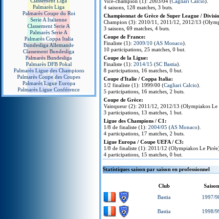
Classement Liga
Vice-champion (1): 2003/04 (
Cagliari Calcio
).
Palmarès Liga
4 saisons, 128 matches, 3 buts.
Palmarès Coupe du Roi
Championnat de Grèce de Super League / Divisio
Serie A Italienne
Champion (3): 2010/11, 2011/12, 2012/13 (Olympi
Classement Serie A
3 saisons, 69 matches, 4 buts.
Palmarès Serie A
Coupe de France:
Palmarès Coppa Italia
Finaliste (1):
2009/10
(
AS Monaco
).
Bundesliga Allemande
10 participations, 25 matches, 0 but.
Classement Bundesliga
Palmarès Bundesliga
Coupe de la Ligue:
Palmarès DFB Pokal
Finaliste (1):
2014/15
(
SC Bastia
).
Palmarès Ligue des Champions
8 participations, 16 matches, 0 but.
Palmarès Coupe des Coupes
Coupe d'Italie / Coppa Italia:
Palmarès Ligue Europa
1/2 finaliste (1): 1999/00 (
Cagliari Calcio
).
Palmarès Ligue Conférence
5 participations, 16 matches, 2 buts.
Coupe de Grèce:
Vainqueur (2): 2011/12, 2012/13 (Olympiakos Le 
3 participations, 13 matches, 1 but.
Ligue des Champions / C1:
1/8 de finaliste (1):
2004/05
(
AS Monaco
).
4 participations, 17 matches, 2 buts.
Ligue Europa / Coupe UEFA / C3:
1/8 de finaliste (1): 2011/12 (Olympiakos Le Pirée
4 participations, 15 matches, 0 but.
Statistiques saison par saison en professionnel
Club
Saiso
Bastia
1997/9
Bastia
1998/9