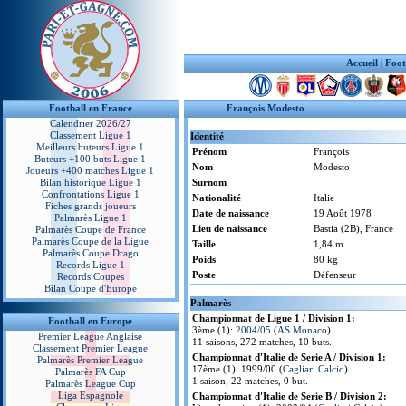
Accueil
|
Foot
Football en France
François Modesto
Calendrier 2026/27
Classement Ligue 1
Identité
Meilleurs buteurs Ligue 1
Prénom
François
Buteurs +100 buts Ligue 1
Nom
Modesto
Joueurs +400 matches Ligue 1
Bilan historique Ligue 1
Surnom
Confrontations Ligue 1
Nationalité
Italie
Fiches grands joueurs
Date de naissance
19 Août 1978
Palmarès Ligue 1
Lieu de naissance
Bastia (2B), France
Palmarès Coupe de France
Palmarès Coupe de la Ligue
Taille
1,84 m
Palmarès Coupe Drago
Poids
80 kg
Records Ligue 1
Poste
Défenseur
Records Coupes
Bilan Coupe d'Europe
Palmarès
Championnat de Ligue 1 / Division 1:
Football en Europe
3ème (1):
2004/05
(
AS Monaco
).
Premier League Anglaise
11 saisons, 272 matches, 10 buts.
Classement Premier League
Championnat d'Italie de Serie A / Division 1:
Palmarès Premier League
17ème (1): 1999/00 (
Cagliari Calcio
).
Palmarès FA Cup
1 saison, 22 matches, 0 but.
Palmarès League Cup
Liga Espagnole
Championnat d'Italie de Serie B / Division 2: