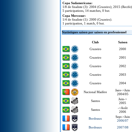
Copa Sudamericana:
1/8 de finaliste (3): 2004 (Cruzeiro); 2015 (Recife
5 participations, 14 matches, 0 but.
Copa Mercosur:
1/4 de finaliste (1): 2000 (Cruzeiro).
1 participation, 1 match, 0 but.
Statistiques saison par saison en professionnel
Club
Saison
Cruzeiro
2000
Cruzeiro
2001
Cruzeiro
2002
Cruzeiro
2003
Cruzeiro
2004
Janv->Juin
Nacional Madère
2004/05
Juin->
Santos
2005
->Août
Santos
2006
Sept->Juin
Bordeaux
2006/07
Bordeaux
2007/08