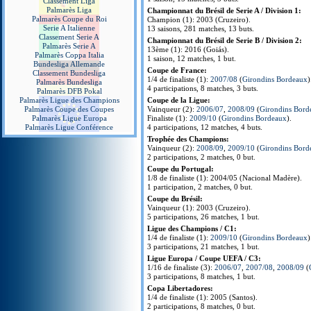
Classement Liga
Palmarès Liga
Championnat du Brésil de Serie A / Division 1:
Palmarès Coupe du Roi
Champion (1): 2003 (Cruzeiro).
Serie A Italienne
13 saisons, 281 matches, 13 buts.
Classement Serie A
Championnat du Brésil de Serie B / Division 2:
Palmarès Serie A
13ème (1): 2016 (Goiás).
Palmarès Coppa Italia
1 saison, 12 matches, 1 but.
Bundesliga Allemande
Coupe de France:
Classement Bundesliga
1/4 de finaliste (1):
2007/08
(
Girondins Bordeaux
)
Palmarès Bundesliga
4 participations, 8 matches, 3 buts.
Palmarès DFB Pokal
Palmarès Ligue des Champions
Coupe de la Ligue:
Palmarès Coupe des Coupes
Vainqueur (2):
2006/07
,
2008/09
(
Girondins Bord
Palmarès Ligue Europa
Finaliste (1):
2009/10
(
Girondins Bordeaux
).
Palmarès Ligue Conférence
4 participations, 12 matches, 4 buts.
Trophée des Champions:
Vainqueur (2):
2008/09
,
2009/10
(
Girondins Bord
2 participations, 2 matches, 0 but.
Coupe du Portugal:
1/8 de finaliste (1): 2004/05 (Nacional Madère).
1 participation, 2 matches, 0 but.
Coupe du Brésil:
Vainqueur (1): 2003 (Cruzeiro).
5 participations, 26 matches, 1 but.
Ligue des Champions / C1:
1/4 de finaliste (1):
2009/10
(
Girondins Bordeaux
)
3 participations, 21 matches, 1 but.
Ligue Europa / Coupe UEFA / C3:
1/16 de finaliste (3):
2006/07
,
2007/08
,
2008/09
(
3 participations, 8 matches, 1 but.
Copa Libertadores:
1/4 de finaliste (1): 2005 (Santos).
2 participations, 8 matches, 0 but.