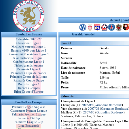
Accueil
|
Foot
Football en France
Geraldo Wendel
Calendrier 2026/27
Classement Ligue 1
Identité
Meilleurs buteurs Ligue 1
Prénom
Geraldo
Buteurs +100 buts Ligue 1
Nom
Wendel
Joueurs +400 matches Ligue 1
Bilan historique Ligue 1
Surnom
Confrontations Ligue 1
Nationalité
Brésil
Fiches grands joueurs
Date de naissance
8 Avril 1982
Palmarès Ligue 1
Lieu de naissance
Mariana, Brésil
Palmarès Coupe de France
Palmarès Coupe de la Ligue
Taille
1,84 m
Palmarès Coupe Drago
Poids
72 kg
Records Ligue 1
Poste
Milieu offensif / Mil
Records Coupes
Bilan Coupe d'Europe
Palmarès
Championnat de Ligue 1:
Football en Europe
Champion (1):
2008/09
(
Girondins Bordeaux
).
Premier League Anglaise
Vice-champion (1):
2007/08
(
Girondins Bordeaux
Classement Premier League
Meilleur XI (1):
2007/08
(
Girondins Bordeaux
).
Palmarès Premier League
5 saisons, 156 matches, 35 buts.
Palmarès FA Cup
Championnat du Portugal de Primera Liga / Divi
Palmarès League Cup
12ème (1): 2004/05 (Nacional Madère).
Liga Espagnole
1 saison, 15 matches, 3 buts.