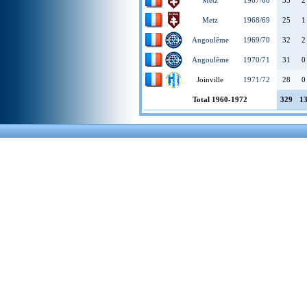
Metz
1967/68
35
2
Metz
1968/69
25
1
Angoulême
1969/70
32
2
Angoulême
1970/71
31
0
Joinville
1971/72
28
0
Total 1960-1972
329
1