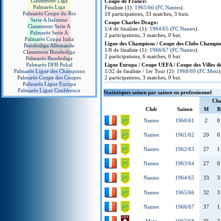
Classement Liga
Coupe de France:
Palmarès Liga
Finaliste (1):
1965/66
(
FC Nantes
).
Palmarès Coupe du Roi
10 participations, 33 matches, 3 buts.
Serie A Italienne
Coupe Charles Drago:
Classement Serie A
1/4 de finaliste (1):
1964/65
(
FC Nantes
).
Palmarès Serie A
2 participations, 3 matches, 0 but.
Palmarès Coppa Italia
Ligue des Champions / Coupe des Clubs Champio
Bundesliga Allemande
1/8 de finaliste (1):
1966/67
(
FC Nantes
).
Classement Bundesliga
2 participations, 6 matches, 0 but.
Palmarès Bundesliga
Palmarès DFB Pokal
Ligue Europa / Coupe UEFA / Coupe des Villes de
Palmarès Ligue des Champions
1/32 de finaliste / 1er Tour (2):
1968/69
(
FC Metz
)
Palmarès Coupe des Coupes
2 participations, 3 matches, 0 but.
Palmarès Ligue Europa
Palmarès Ligue Conférence
Statistiques saison par saison en professionnel
Cha
Club
Saison
M
B
Nantes
1960/61
2
0
Nantes
1961/62
20
0
Nantes
1962/63
27
1
Nantes
1963/64
27
0
Nantes
1964/65
33
3
Nantes
1965/66
32
3
Nantes
1966/67
37
1