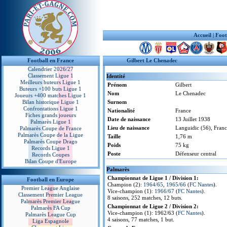
Accueil
|
Foot
Football en France
Gilbert Le Chenadec
Calendrier 2026/27
Classement Ligue 1
Identité
Meilleurs buteurs Ligue 1
Prénom
Gilbert
Buteurs +100 buts Ligue 1
Nom
Le Chenadec
Joueurs +400 matches Ligue 1
Bilan historique Ligue 1
Surnom
Confrontations Ligue 1
Nationalité
France
Fiches grands joueurs
Date de naissance
13 Juillet 1938
Palmarès Ligue 1
Lieu de naissance
Languidic (56), Fran
Palmarès Coupe de France
Palmarès Coupe de la Ligue
Taille
1,76 m
Palmarès Coupe Drago
Poids
75 kg
Records Ligue 1
Poste
Défenseur central
Records Coupes
Bilan Coupe d'Europe
Palmarès
Championnat de Ligue 1 / Division 1:
Football en Europe
Champion (2):
1964/65
,
1965/66
(
FC Nantes
).
Premier League Anglaise
Vice-champion (1):
1966/67
(
FC Nantes
).
Classement Premier League
8 saisons, 252 matches, 12 buts.
Palmarès Premier League
Championnat de Ligue 2 / Division 2:
Palmarès FA Cup
Vice-champion (1): 1962/63 (
FC Nantes
).
Palmarès League Cup
4 saisons, 77 matches, 1 but.
Liga Espagnole