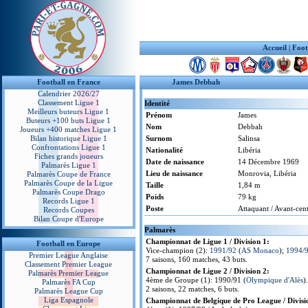
Accueil
|
Foot
Football en France
James Debbah
Calendrier 2026/27
Classement Ligue 1
Identité
Meilleurs buteurs Ligue 1
Prénom
James
Buteurs +100 buts Ligue 1
Nom
Debbah
Joueurs +400 matches Ligue 1
Bilan historique Ligue 1
Surnom
Salinsa
Confrontations Ligue 1
Nationalité
Libéria
Fiches grands joueurs
Date de naissance
14 Décembre 1969
Palmarès Ligue 1
Lieu de naissance
Monrovia, Libéria
Palmarès Coupe de France
Palmarès Coupe de la Ligue
Taille
1,84 m
Palmarès Coupe Drago
Poids
79 kg
Records Ligue 1
Poste
Attaquant / Avant-cen
Records Coupes
Bilan Coupe d'Europe
Palmarès
Championnat de Ligue 1 / Division 1:
Football en Europe
Vice-champion (2):
1991/92
(
AS Monaco
);
1994/
Premier League Anglaise
7 saisons, 160 matches, 43 buts.
Classement Premier League
Championnat de Ligue 2 / Division 2:
Palmarès Premier League
4ème de Groupe (1): 1990/91 (
Olympique d'Alès
).
Palmarès FA Cup
2 saisons, 22 matches, 6 buts.
Palmarès League Cup
Liga Espagnole
Championnat de Belgique de Pro League / Divisi