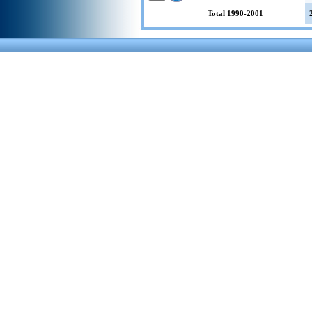
Total 1990-2001