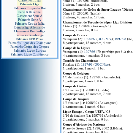
Classement Liga
4ème (1): 1997/98 (Anderlecht).
Palmarès Liga
1 saison, 7 matches, 2 buts.
Palmarès Coupe du Roi
Championnat de Grèce de Super League / Divisio
Serie A Italienne
5ème (1): 2000/01 (Iraklis).
Classement Serie A
2 saisons, 45 matches, 17 buts.
Palmarès Serie A
Championnat de Turquie de Süper Lig / Division 
Palmarès Coppa Italia
14ème (1): 1998/99 (Ankaragücü).
Bundesliga Allemande
1 saison, 2 matches, 0 but.
Classement Bundesliga
Palmarès Bundesliga
Coupe de France:
Palmarès DFB Pokal
Vainqueur (2):
1996/97
(
OGC Nice
);
1997/98
[
Ne 
Palmarès Ligue des Champions
8 participations, 15 matches, 4 buts.
Palmarès Coupe des Coupes
Coupe de la Ligue:
Palmarès Ligue Europa
Vainqueur (1):
1997/98
[
Ne participe pas à la fina
Palmarès Ligue Conférence
4 participations, 4 matches, 3 buts.
Trophée des Champions:
Finaliste (1):
1997/98
(
OGC Nice
).
1 participation, 1 match, 1 but.
Coupe de Belgique:
1/8 de finaliste (1): 1997/98 (Anderlecht).
1 participation, 1 match, 0 but.
Coupe de Grèce:
1/2 finaliste (1): 2000/01 (Iraklis).
2 participations, 15 matches, 7 buts.
Coupe de Turquie:
1/2 finaliste (1): 1998/99 (Ankaragücü).
1 participation, 1 match, 0 but.
Ligue Europa / Coupe UEFA / C3:
1/16 de finaliste (1): 1997/98 (Anderlecht).
2 participations, 5 matches, 0 but.
Coupe d'Afrique des Nations:
Phase de Groupe (2): 1996, 2002 (Libéria).
2 participations, 4 matches, 0 but.