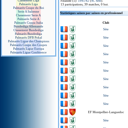
Classement Liga
Finaliste (1):
1941/42
(
SC Sète
).
Palmarès Liga
13 participations, 39 matches, 0 but.
Palmarès Coupe du Roi
Serie A Italienne
Statistiques saison par saison en professionnel
Classement Serie A
Palmarès Serie A
Palmarès Coppa Italia
Club
Bundesliga Allemande
Sète
Classement Bundesliga
Palmarès Bundesliga
Palmarès DFB Pokal
Sète
Palmarès Ligue des Champions
Palmarès Coupe des Coupes
Sète
Palmarès Ligue Europa
Palmarès Ligue Conférence
Sète
Sète
Sète
Sète
Sète
Sète
Sète
EF Montpellier-Languedoc
Sète