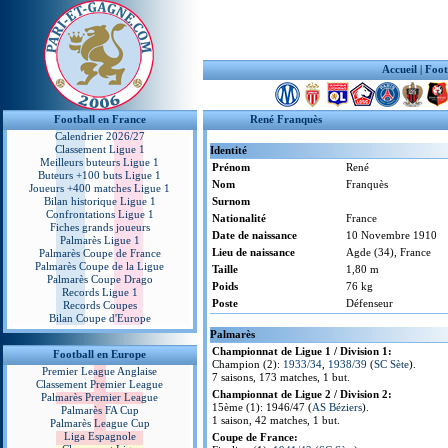
Accueil
|
Foot
Football en France
René Franquès
Calendrier 2026/27
Classement Ligue 1
Identité
Meilleurs buteurs Ligue 1
Prénom
René
Buteurs +100 buts Ligue 1
Nom
Franquès
Joueurs +400 matches Ligue 1
Bilan historique Ligue 1
Surnom
Confrontations Ligue 1
Nationalité
France
Fiches grands joueurs
Date de naissance
10 Novembre 1910
Palmarès Ligue 1
Lieu de naissance
Agde (34), France
Palmarès Coupe de France
Palmarès Coupe de la Ligue
Taille
1,80 m
Palmarès Coupe Drago
Poids
76 kg
Records Ligue 1
Poste
Défenseur
Records Coupes
Bilan Coupe d'Europe
Palmarès
Championnat de Ligue 1 / Division 1:
Football en Europe
Champion (2):
1933/34
,
1938/39
(
SC Sète
).
Premier League Anglaise
7 saisons, 173 matches, 1 but.
Classement Premier League
Championnat de Ligue 2 / Division 2:
Palmarès Premier League
15ème (1): 1946/47 (
AS Béziers
).
Palmarès FA Cup
1 saison, 42 matches, 1 but.
Palmarès League Cup
Liga Espagnole
Coupe de France: