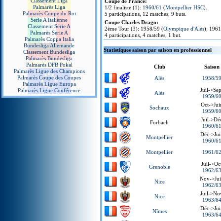
Classement Liga
Coupe de France:
Palmarès Liga
1/2 finaliste (1):
1960/61
(
Montpellier HSC
).
Palmarès Coupe du Roi
5 participations, 12 matches, 9 buts.
Serie A Italienne
Coupe Charles Drago:
Classement Serie A
2ème Tour (3): 1958/59 (
Olympique d'Alès
); 1961
Palmarès Serie A
4 participations, 4 matches, 1 but.
Palmarès Coppa Italia
Bundesliga Allemande
Statistiques saison par saison en professionnel
Classement Bundesliga
Palmarès Bundesliga
Palmarès DFB Pokal
Club
Saison
Palmarès Ligue des Champions
Palmarès Coupe des Coupes
Alès
1958/5
Palmarès Ligue Europa
Juil->Sep
Palmarès Ligue Conférence
Alès
1959/6
Oct->Jui
Sochaux
1959/6
Juil->Dé
Forbach
1960/6
Déc->Jui
Montpellier
1960/6
Montpellier
1961/6
Juil->Oc
Grenoble
1962/6
Nov->Ju
Nice
1962/6
Juil->No
Nice
1963/6
Déc->Jui
Nîmes
1963/6