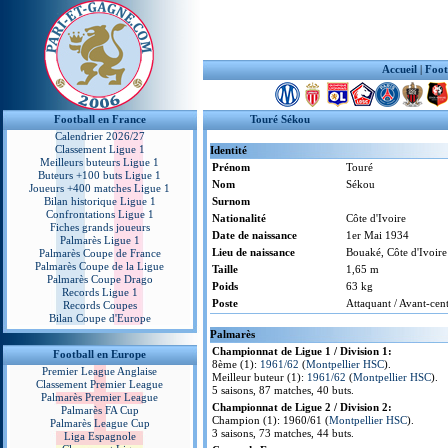
Accueil
|
Foot
Football en France
Touré Sékou
Calendrier 2026/27
Classement Ligue 1
Identité
Meilleurs buteurs Ligue 1
Prénom
Touré
Buteurs +100 buts Ligue 1
Nom
Sékou
Joueurs +400 matches Ligue 1
Bilan historique Ligue 1
Surnom
Confrontations Ligue 1
Nationalité
Côte d'Ivoire
Fiches grands joueurs
Date de naissance
1er Mai 1934
Palmarès Ligue 1
Lieu de naissance
Bouaké, Côte d'Ivoire
Palmarès Coupe de France
Palmarès Coupe de la Ligue
Taille
1,65 m
Palmarès Coupe Drago
Poids
63 kg
Records Ligue 1
Poste
Attaquant / Avant-cen
Records Coupes
Bilan Coupe d'Europe
Palmarès
Championnat de Ligue 1 / Division 1:
Football en Europe
8ème (1):
1961/62
(
Montpellier HSC
).
Premier League Anglaise
Meilleur buteur (1):
1961/62
(
Montpellier HSC
).
Classement Premier League
5 saisons, 87 matches, 40 buts.
Palmarès Premier League
Championnat de Ligue 2 / Division 2:
Palmarès FA Cup
Champion (1): 1960/61 (
Montpellier HSC
).
Palmarès League Cup
3 saisons, 73 matches, 44 buts.
Liga Espagnole