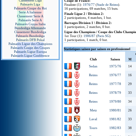
Classement Liga
Coupe de France:
Palmarès Liga
Finaliste (1):
1976/77
(
Stade de Reims
).
Palmarès Coupe du Roi
16 participations, 69 matches, 15 buts.
Serie A Italienne
Finale Ligue 2 / Division 2:
Classement Serie A
2 participations, 4 matches, 1 but.
Palmarès Serie A
Barrages Division 1 \ Division 2:
Palmarès Coppa Italia
1 participation, 2 matches, 0 but.
Bundesliga Allemande
Classement Bundesliga
Ligue des Champions / Coupe des Clubs Champio
Palmarès Bundesliga
1er Tour (1):
1986/87
(
Paris SG
).
Palmarès DFB Pokal
1 participation, 1 match, 0 but.
Palmarès Ligue des Champions
Palmarès Coupe des Coupes
Statistiques saison par saison en professionnel
Palmarès Ligue Europa
Palmarès Ligue Conférence
Club
Saison
M
Sedan
1975/76
14
Reims
1976/77
16
Reims
1977/78
29
Reims
1978/79
33
Reims
1979/80
34
Metz
1980/81
26
Laval
1981/82
33
Tours
1982/83
38