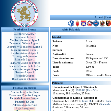
Accueil
|
Foot
Football en France
Alain Polaniok
Calendrier 2026/27
Classement Ligue 1
Identité
Meilleurs buteurs Ligue 1
Prénom
Alain
Buteurs +100 buts Ligue 1
Nom
Polaniok
Joueurs +400 matches Ligue 1
Bilan historique Ligue 1
Surnom
Confrontations Ligue 1
Nationalité
France
Fiches grands joueurs
Date de naissance
19 Septembre 1958
Palmarès Ligue 1
Lieu de naissance
Givet (08), France
Palmarès Coupe de France
Palmarès Coupe de la Ligue
Taille
1,80 m
Palmarès Coupe Drago
Poids
79 kg
Records Ligue 1
Poste
Milieu offensif / Men
Records Coupes
Bilan Coupe d'Europe
Palmarès
Championnat de Ligue 1 / Division 1:
Football en Europe
Vice-champion (1):
1988/89
(
Paris SG
).
Premier League Anglaise
10 saisons, 291 matches, 25 buts.
Classement Premier League
Championnat de Ligue 2 / Division 2:
Palmarès Premier League
Champion (2): 1983/84 (
Tours FC
); 1985/86 (
Rac
Palmarès FA Cup
Meilleur buteur de Groupe (1): 1979/80 (
Stade de
Palmarès League Cup
8 saisons, 216 matches, 50 buts.
Liga Espagnole