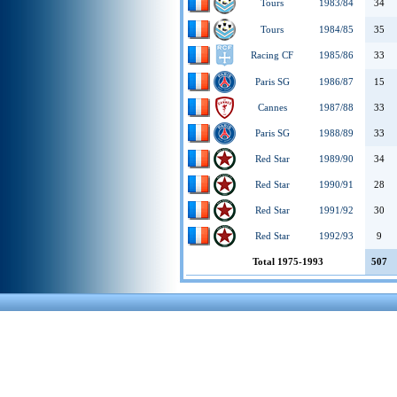
Tours
1983/84
34
Tours
1984/85
35
Racing CF
1985/86
33
Paris SG
1986/87
15
Cannes
1987/88
33
Paris SG
1988/89
33
Red Star
1989/90
34
Red Star
1990/91
28
Red Star
1991/92
30
Red Star
1992/93
9
Total 1975-1993
507