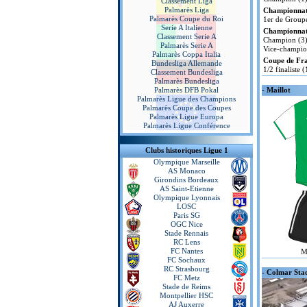
Classement Liga
Palmarès Liga
Championnat 
Palmarès Coupe du Roi
1er de Groupe
Serie A Italienne
Championnat 
Classement Serie A
Champion (3)
Palmarès Serie A
Vice-champio
Palmarès Coppa Italia
Coupe de Fr
Bundesliga Allemande
1/2 finaliste 
Classement Bundesliga
Palmarès Bundesliga
Palmarès DFB Pokal
- Maillot
Palmarès Ligue des Champions
Palmarès Coupe des Coupes
Palmarès Ligue Europa
Palmarès Ligue Conférence
Clubs historiques Ligue 1
Olympique Marseille
AS Monaco
Girondins Bordeaux
AS Saint-Etienne
Olympique Lyonnais
LOSC
Paris SG
OGC Nice
Stade Rennais
RC Lens
FC Nantes
M
FC Sochaux
RC Strasbourg
- Colmar Sta
FC Metz
Stade de Reims
Montpellier HSC
AJ Auxerre