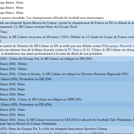
iga Alsace. 3ème.
iga Alsace. 4ème.
iga Alsace. 4ème.
 guerre mondiale. Les championnats officiels de football sont interrompus.
lub est rebaptisé Sports Réunis de Colmar, rejoint le championnat de France en D2 et obtient le st
essionnel. Le SR Colmar termine 6ème du Groupe Nord.
 7ème.
2ème, le SR Colmar est promu en Division 1 (D1). Défaite en 1/2 finale de Coupe de France cont
).
er match de l'histoire du SR Colmar en D1 se solde par une défaite contre l'
Olympique Marseille
(
oire est obtenue lors de la 6ème Journée contre le
FC Nancy
(2-1). 11ème, le SR Colmar est rétr
 et abandonne son statut professionnel à la suite du décès de son président.
(D3). 12ème du Groupe Est, le SR Colmar est relégué en DH (D4).
lsace (D4). 10ème.
lsace (D4). 10ème.
lsace (D4). 12ème et dernier, le SR Colmar est relégué en Division Honneur Régionale (D5).
Alsace (D5). Promotion en DH (D4).
lsace (D4). 9ème.
lsace (D4). 9ème.
lsace (D4). 8ème.
lsace (D4). 11ème, le SR Colmar est relégué en DHR (D5).
Alsace (D5). Promotion en DH (D4).
lsace (D4). 2ème.
lsace (D4). 4ème.
lsace (D4). 2ème, le SR Colmar est promu en CFA (D3) et absorbe le Football Club Wittisheim. L
ptisé Sports Réunis de Colmar Wittisheim.
(D3). 8ème du Groupe Est. Le club est rebaptisé Association Sportive Colmar.
(D3). 12ème et dernier du Groupe Est, l'AS Colmar est relégué en DH (D4) et reprend son nom d