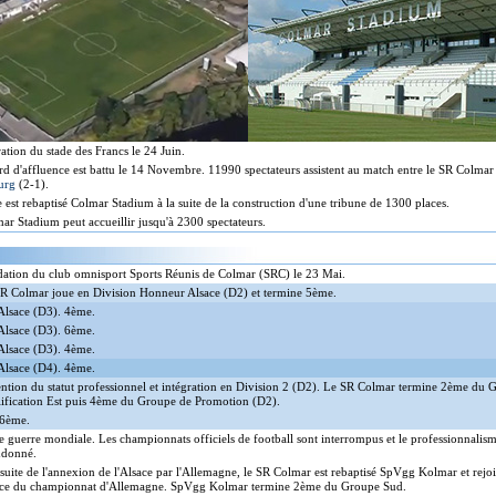
ation du stade des Francs le 24 Juin.
rd d'affluence est battu le 14 Novembre. 11990 spectateurs assistent au match entre le SR Colmar 
urg
(2-1).
e est rebaptisé Colmar Stadium à la suite de la construction d'une tribune de 1300 places.
ar Stadium peut accueillir jusqu'à 2300 spectateurs.
ation du club omnisport Sports Réunis de Colmar (SRC) le 23 Mai.
R Colmar joue en Division Honneur Alsace (D2) et termine 5ème.
lsace (D3). 4ème.
lsace (D3). 6ème.
lsace (D3). 4ème.
lsace (D4). 4ème.
ntion du statut professionnel et intégration en Division 2 (D2). Le SR Colmar termine 2ème du 
ification Est puis 4ème du Groupe de Promotion (D2).
 6ème.
 guerre mondiale. Les championnats officiels de football sont interrompus et le professionnalism
ndonné.
 suite de l'annexion de l'Alsace par l'Allemagne, le SR Colmar est rebaptisé SpVgg Kolmar et rejoi
ce du championnat d'Allemagne. SpVgg Kolmar termine 2ème du Groupe Sud.