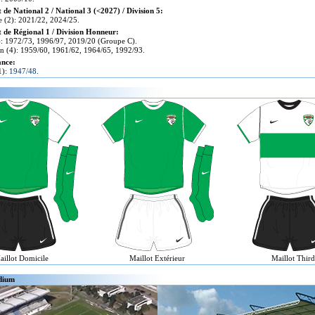
de National 2 / National 3 (<2027) / Division 5:
 (2): 2021/22, 2024/25.
de Régional 1 / Division Honneur:
: 1972/73, 1996/97, 2019/20 (Groupe C).
n (4): 1959/60, 1961/62, 1964/65, 1992/93.
ance:
(1):
1947/48
.
aillot Domicile
Maillot Extérieur
Maillot Third
dium