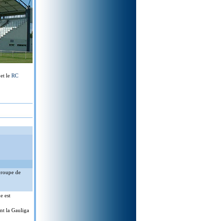
et le
RC
Groupe de
e est
nt la Gauliga