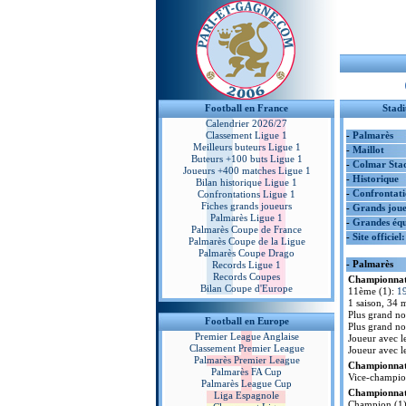
Football en France
Stad
Calendrier 2026/27
Classement Ligue 1
-
Palmarès
Meilleurs buteurs Ligue 1
-
Maillot
Buteurs +100 buts Ligue 1
-
Colmar Sta
Joueurs +400 matches Ligue 1
-
Historique
Bilan historique Ligue 1
-
Confrontati
Confrontations Ligue 1
Fiches grands joueurs
-
Grands joue
Palmarès Ligue 1
-
Grandes équ
Palmarès Coupe de France
-
Site officiel
Palmarès Coupe de la Ligue
Palmarès Coupe Drago
- Palmarès
Records Ligue 1
Records Coupes
Championnat 
Bilan Coupe d'Europe
11ème (1):
1
1 saison, 34 m
Plus grand no
Football en Europe
Plus grand no
Premier League Anglaise
Joueur avec l
Classement Premier League
Joueur avec l
Palmarès Premier League
Championnat 
Palmarès FA Cup
Vice-champio
Palmarès League Cup
Championnat 
Liga Espagnole
Champion (1)