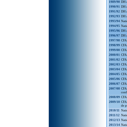
1989/90
DH A
1990/91
DH A
1991/92
DH A
1992/93
DH A
1993/94
Nati
1994/95
Nati
1995/96
DH A
1996/97
DH A
1997/98
CFA 
1998/99
CFA 
1999/00
CFA 
2000/01
CFA 
2001/02
CFA 
2002/03
CFA 
2003/04
CFA 
2004/05
CFA 
2005/06
CFA 
2006/07
CFA 
2007/08
CFA 
conf
2008/09
CFA 
2009/10
CFA 
de p
2010/11
Nati
2011/12
Nati
2012/13
Nati
2013/14
Nati