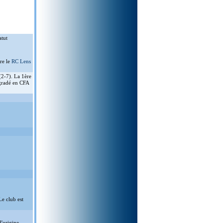
atut
re le
RC Lens
2-7). La 1ère
ogradé en CFA
e club est
'origine