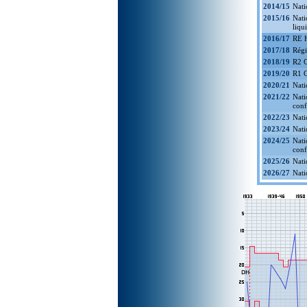
2014/15
Nati
2015/16
Nati
liqu
2016/17
RE H
2017/18
Régi
2018/19
R2 G
2019/20
R1 G
2020/21
Nati
2021/22
Nati
conf
2022/23
Nati
2023/24
Nati
2024/25
Nati
conf
2025/26
Nati
2026/27
Nati