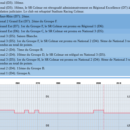
onal (D3). 10ème.
onal (D3). 16ème, le SR Colmar est rétrogradé administrativement en Régional Excellence (D7) à 
idation judiciaire. Le club est rebaptisé Stadium Racing Colmar.
aut-Rhin (D7). 2ème.
onal 2 Grand Est (D7). 2ème du Groupe F.
rand Est (D7). 1er du Groupe F, le SR Colmar est promu en Régional 1 (D6).
rand Est (D6). 1er du Groupe C, le SR Colmar est promu en National 3 (D5).
onal 3 (D5). Saison Blanche.
onal 3 (D5). 1er du Groupe F, le SR Colmar est promu en National 2 (D4). 9ème de National 3 t
ondus au total de points.
onal 2 (D4). 7ème du Groupe B.
onal 2 (D4). 10ème du Groupe D, le SR Colmar est relégué en National 3 (D5).
onal 3 (D5). 1er du Groupe H, le SR Colmar est promu en National 2 (D4). 8ème de National 3 t
ondus au total de points.
onal 2 (D4). 11ème du Groupe B.
onal 1 (D4). Groupe A.