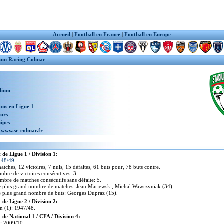
Accueil
|
Football en France
|
Football en Europe
ium Racing Colmar
dium
ons en Ligue 1
urs
ipes
:
www.sr-colmar.fr
de Ligue 1 / Division 1:
948/49
.
atches, 12 victoires, 7 nuls, 15 défaites, 61 buts pour, 78 buts contre.
mbre de victoires consécutives: 3.
mbre de matches consécutifs sans défaite: 5.
e plus grand nombre de matches: Jean Marjewski, Michal Wawrzyniak (34).
e plus grand nombre de buts: Georges Dupraz (15).
de Ligue 2 / Division 2:
n (1): 1947/48.
de National 1 / CFA / Division 4:
: 2009/10.