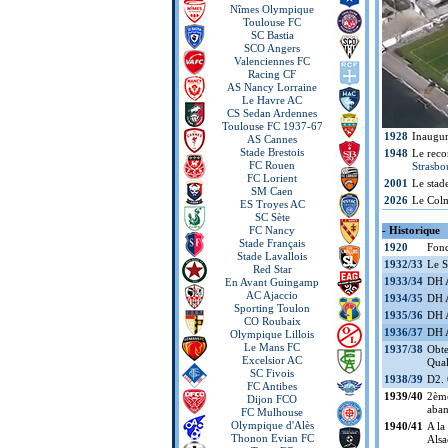
Nîmes Olympique
Toulouse FC
SC Bastia
SCO Angers
Valenciennes FC
Racing CF
AS Nancy Lorraine
Le Havre AC
CS Sedan Ardennes
Toulouse FC 1937-67
1928
Inaugur
AS Cannes
Stade Brestois
1948
Le reco
FC Rouen
Strasbo
FC Lorient
2001
Le stad
SM Caen
2026
Le Colm
ES Troyes AC
SC Sète
FC Nancy
- Historique
Stade Français
1920
Fond
Stade Lavallois
1932/33
Le S
Red Star
1933/34
DH A
En Avant Guingamp
AC Ajaccio
1934/35
DH A
Sporting Toulon
1935/36
DH A
CO Roubaix
1936/37
DH A
Olympique Lillois
Le Mans FC
1937/38
Obte
Excelsior AC
Qual
SC Fivois
1938/39
D2.
FC Antibes
1939/40
2ème
Dijon FCO
aba
FC Mulhouse
Olympique d'Alès
1940/41
A la
Thonon Evian FC
Alsa