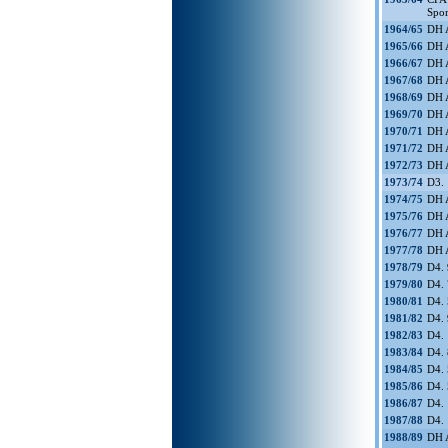
Spor
1964/65
DH A
1965/66
DH A
1966/67
DH A
1967/68
DH A
1968/69
DH A
1969/70
DH A
1970/71
DH A
1971/72
DH A
1972/73
DH A
1973/74
D3. 
1974/75
DH A
1975/76
DH A
1976/77
DH A
1977/78
DH A
1978/79
D4.
1979/80
D4.
1980/81
D4.
1981/82
D4.
1982/83
D4.
1983/84
D4.
1984/85
D4.
1985/86
D4.
1986/87
D4.
1987/88
D4. 
1988/89
DH A