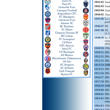
Tours FC
1941/42
Gaul
Paris FC
1942/43
Gaul
Grenoble Foot
Limoges Football
1943/44
Gaul
Angoulême CFC
1944/45
2ème
FC Martigues
1945/46
Le c
Clermont Foot
prof
Amiens SC
1946/47
D2.
RC Roubaix
SC Nîmes
1947/48
D2. 
Chamois Niortais SF
(1-5
SR Colmar
1948/49
Le 1
FC Gueugnon
vict
CA Paris
(D3)
GFC Ajaccio
1949/50
CFA 
Istres FC
US Boulogne
1950/51
DH A
AS Béziers
1951/52
DH A
Berrichonne Châteauroux
1952/53
DH A
AS Aix
AC Avignon
1953/54
DHR 
AC Arlésien
1954/55
DH A
Club Français
1955/56
DH A
Hyères FC
1956/57
DH A
1957/58
DH A
1958/59
DHR 
1959/60
DH A
1960/61
DH A
1961/62
DH A
reba
1962/63
CFA 
1963/64
CFA 