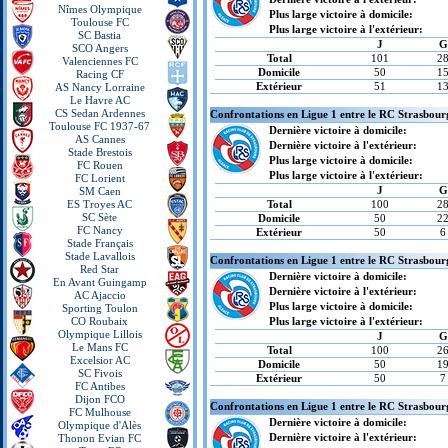
Nîmes Olympique
Plus large victoire à domicile:
Toulouse FC
Plus large victoire à l'extérieur:
SC Bastia
J
G
SCO Angers
Total
101
2
Valenciennes FC
Domicile
50
1
Racing CF
Extérieur
51
1
AS Nancy Lorraine
Le Havre AC
CS Sedan Ardennes
Confrontations en Ligue 1 entre le RC Strasbour
Toulouse FC 1937-67
Dernière victoire à domicile:
AS Cannes
Dernière victoire à l'extérieur:
Stade Brestois
Plus large victoire à domicile:
FC Rouen
Plus large victoire à l'extérieur:
FC Lorient
J
G
SM Caen
ES Troyes AC
Total
100
2
SC Sète
Domicile
50
2
FC Nancy
Extérieur
50
6
Stade Français
Stade Lavallois
Confrontations en Ligue 1 entre le RC Strasbour
Red Star
Dernière victoire à domicile:
En Avant Guingamp
Dernière victoire à l'extérieur:
AC Ajaccio
Plus large victoire à domicile:
Sporting Toulon
CO Roubaix
Plus large victoire à l'extérieur:
Olympique Lillois
J
G
Le Mans FC
Total
100
2
Excelsior AC
Domicile
50
1
SC Fivois
Extérieur
50
7
FC Antibes
Dijon FCO
Confrontations en Ligue 1 entre le RC Strasbourg
FC Mulhouse
Dernière victoire à domicile:
Olympique d'Alès
Dernière victoire à l'extérieur:
Thonon Evian FC