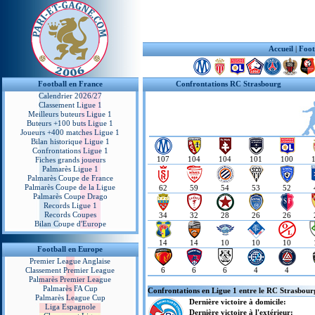
Accueil
|
Foot
Football en France
Confrontations RC Strasbourg
Calendrier 2026/27
Classement Ligue 1
Meilleurs buteurs Ligue 1
Buteurs +100 buts Ligue 1
Joueurs +400 matches Ligue 1
Bilan historique Ligue 1
Confrontations Ligue 1
107
104
104
101
100
Fiches grands joueurs
Palmarès Ligue 1
Palmarès Coupe de France
Palmarès Coupe de la Ligue
62
59
54
53
52
Palmarès Coupe Drago
Records Ligue 1
Records Coupes
34
32
28
26
26
Bilan Coupe d'Europe
14
14
10
10
10
Football en Europe
Premier League Anglaise
Classement Premier League
6
6
6
4
4
Palmarès Premier League
Palmarès FA Cup
Confrontations en Ligue 1 entre le RC Strasbour
Palmarès League Cup
Dernière victoire à domicile:
Liga Espagnole
Dernière victoire à l'extérieur: