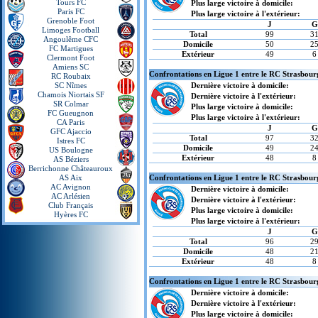
Tours FC
Plus large victoire à domicile:
Paris FC
Plus large victoire à l'extérieur:
Grenoble Foot
J
G
Limoges Football
Total
99
3
Angoulême CFC
Domicile
50
2
FC Martigues
Extérieur
49
6
Clermont Foot
Amiens SC
Confrontations en Ligue 1 entre le RC Strasbourg
RC Roubaix
SC Nîmes
Dernière victoire à domicile:
Chamois Niortais SF
Dernière victoire à l'extérieur:
SR Colmar
Plus large victoire à domicile:
FC Gueugnon
Plus large victoire à l'extérieur:
CA Paris
J
G
GFC Ajaccio
Total
97
3
Istres FC
Domicile
49
2
US Boulogne
Extérieur
48
8
AS Béziers
Berrichonne Châteauroux
AS Aix
Confrontations en Ligue 1 entre le RC Strasbour
AC Avignon
Dernière victoire à domicile:
AC Arlésien
Dernière victoire à l'extérieur:
Club Français
Plus large victoire à domicile:
Hyères FC
Plus large victoire à l'extérieur:
J
G
Total
96
2
Domicile
48
2
Extérieur
48
8
Confrontations en Ligue 1 entre le RC Strasbour
Dernière victoire à domicile:
Dernière victoire à l'extérieur:
Plus large victoire à domicile: