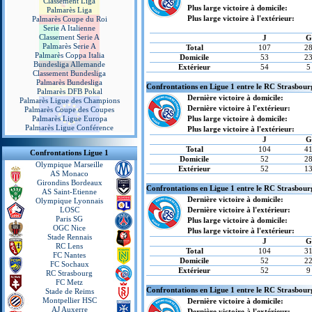
Classement Liga
Plus large victoire à domicile:
Palmarès Liga
Plus large victoire à l'extérieur:
Palmarès Coupe du Roi
Serie A Italienne
Classement Serie A
J
G
Palmarès Serie A
Total
107
2
Palmarès Coppa Italia
Domicile
53
2
Bundesliga Allemande
Extérieur
54
5
Classement Bundesliga
Palmarès Bundesliga
Confrontations en Ligue 1 entre le RC Strasbour
Palmarès DFB Pokal
Dernière victoire à domicile:
Palmarès Ligue des Champions
Dernière victoire à l'extérieur:
Palmarès Coupe des Coupes
Palmarès Ligue Europa
Plus large victoire à domicile:
Palmarès Ligue Conférence
Plus large victoire à l'extérieur:
J
G
Total
104
4
Confrontations Ligue 1
Domicile
52
2
Olympique Marseille
Extérieur
52
1
AS Monaco
Girondins Bordeaux
Confrontations en Ligue 1 entre le RC Strasbour
AS Saint-Etienne
Dernière victoire à domicile:
Olympique Lyonnais
LOSC
Dernière victoire à l'extérieur:
Paris SG
Plus large victoire à domicile:
OGC Nice
Plus large victoire à l'extérieur:
Stade Rennais
J
G
RC Lens
Total
104
3
FC Nantes
Domicile
52
2
FC Sochaux
Extérieur
52
9
RC Strasbourg
FC Metz
Confrontations en Ligue 1 entre le RC Strasbour
Stade de Reims
Montpellier HSC
Dernière victoire à domicile:
AJ Auxerre
Dernière victoire à l'extérieur: