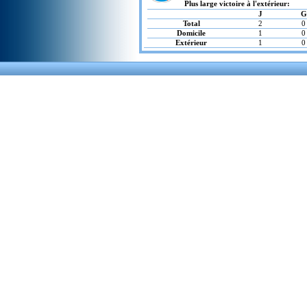
Plus large victoire à l'extérieur:
J
G
Total
2
0
Domicile
1
0
Extérieur
1
0