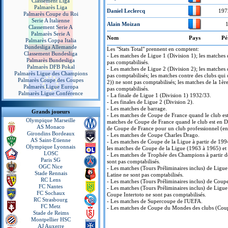
Classement Liga
Palmarès Liga
Daniel Leclercq
197
Palmarès Coupe du Roi
Serie A Italienne
Alain Moizan
Classement Serie A
Palmarès Serie A
Nom
Pays
Pé
Palmarès Coppa Italia
Bundesliga Allemande
Les "Stats Total" prennent en comptent:
Classement Bundesliga
- Les matches de Ligue 1 (Division 1); les matches
Palmarès Bundesliga
pas comptabilisés.
Palmarès DFB Pokal
- Les matches de Ligue 2 (Division 2); les matches
Palmarès Ligue des Champions
pas comptabilisés; les matches contre des clubs qui 
Palmarès Coupe des Coupes
2)) ne sont pas comptabilisés; les matches de la 1è
Palmarès Ligue Europa
pas comptabilisés.
Palmarès Ligue Conférence
- La finale de Ligue 1 (Division 1) 1932/33.
- Les finales de Ligue 2 (Division 2).
- Les matches de barrage.
Grands joueurs
- Les matches de Coupe de France quand le club est
Olympique Marseille
matches de Coupe de France quand le club est en Di
AS Monaco
de Coupe de France pour un club professionnel (en
Girondins Bordeaux
- Les matches de Coupe Charles Drago.
AS Saint-Etienne
- Les matches de Coupe de la Ligue à partir de 199
Olympique Lyonnais
les matches de Coupe de la Ligue (1963 à 1965) et
LOSC
- Les matches de Trophée des Champions à partir 
Paris SG
sont pas comptabilisés.
OGC Nice
- Les matches (Tours Préliminaires inclus) de Lig
Stade Rennais
Latine ne sont pas comptabilisés.
RC Lens
- Les matches (Tours Préliminaires inclus) de Coup
FC Nantes
- Les matches (Tours Préliminaires inclus) de Ligu
FC Sochaux
Coupe Intertoto ne sont pas comptabilisés.
RC Strasbourg
- Les matches de Supercoupe de l'UEFA.
FC Metz
- Les matches de Coupe du Mondes des clubs (Coupe
Stade de Reims
Montpellier HSC
AJ Auxerre