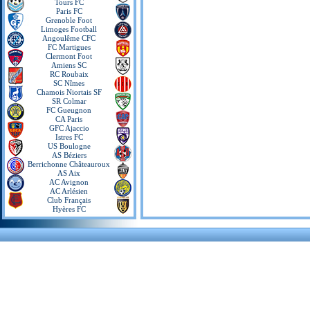
Tours FC
Paris FC
Grenoble Foot
Limoges Football
Angoulême CFC
FC Martigues
Clermont Foot
Amiens SC
RC Roubaix
SC Nîmes
Chamois Niortais SF
SR Colmar
FC Gueugnon
CA Paris
GFC Ajaccio
Istres FC
US Boulogne
AS Béziers
Berrichonne Châteauroux
AS Aix
AC Avignon
AC Arlésien
Club Français
Hyères FC