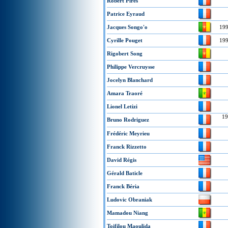
Robert Pires
Patrice Eyraud
Jacques Songo'o
19
Cyrille Pouget
19
Rigobert Song
Philippe Vercruysse
Jocelyn Blanchard
Amara Traoré
Lionel Letizi
19
Bruno Rodriguez
Frédéric Meyrieu
Franck Rizzetto
David Régis
Gérald Baticle
Franck Béria
Ludovic Obraniak
Mamadou Niang
Toifilou Maoulida