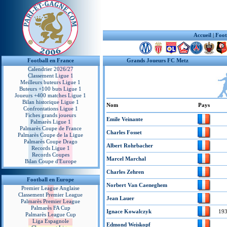
Accueil
|
Foot
Football en France
Grands Joueurs FC Metz
Calendrier 2026/27
Classement Ligue 1
Meilleurs buteurs Ligue 1
Buteurs +100 buts Ligue 1
Joueurs +400 matches Ligue 1
Bilan historique Ligue 1
Nom
Pays
Confrontations Ligue 1
Fiches grands joueurs
Emile Veinante
Palmarès Ligue 1
Palmarès Coupe de France
Charles Fosset
Palmarès Coupe de la Ligue
Palmarès Coupe Drago
Albert Rohrbacher
Records Ligue 1
Records Coupes
Marcel Marchal
Bilan Coupe d'Europe
Charles Zehren
Football en Europe
Norbert Van Caeneghem
Premier League Anglaise
Classement Premier League
Jean Lauer
Palmarès Premier League
Palmarès FA Cup
Ignace Kowalczyk
19
Palmarès League Cup
Liga Espagnole
Edmond Weiskopf