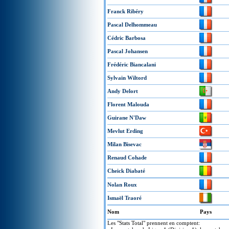
Franck Ribéry
Pascal Delhommeau
Cédric Barbosa
Pascal Johansen
Frédéric Biancalani
Sylvain Wiltord
Andy Delort
Florent Malouda
Guirane N'Daw
Mevlut Erding
Milan Bisevac
Renaud Cohade
Cheick Diabaté
Nolan Roux
Ismaël Traoré
Nom
Pays
Les "Stats Total" prennent en comptent: