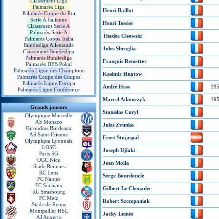
Classement Liga
Palmarès Liga
Henri Baillot
Palmarès Coupe du Roi
Serie A Italienne
Henri Tessier
Classement Serie A
Palmarès Serie A
Thadée Cisowski
Palmarès Coppa Italia
Bundesliga Allemande
Jules Sbroglia
Classement Bundesliga
Palmarès Bundesliga
François Remetter
Palmarès DFB Pokal
Palmarès Ligue des Champions
Kasimir Hnatow
Palmarès Coupe des Coupes
Palmarès Ligue Europa
André Hess
19
Palmarès Ligue Conférence
Marcel Adamczyk
19
Grands joueurs
Stanislas Curyl
Olympique Marseille
AS Monaco
Jules Zvunka
Girondins Bordeaux
AS Saint-Etienne
Ernst Stojaspal
Olympique Lyonnais
LOSC
Joseph Ujlaki
Paris SG
OGC Nice
Jean Molla
Stade Rennais
RC Lens
Serge Bourdoncle
FC Nantes
FC Sochaux
Gilbert Le Chenadec
RC Strasbourg
FC Metz
Robert Szczepaniak
Stade de Reims
Montpellier HSC
Jacky Lemée
AJ Auxerre