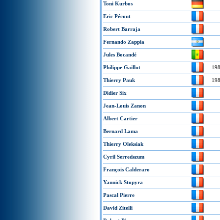
Toni Kurbos
Eric Pécout
Robert Barraja
Fernando Zappia
Jules Bocandé
Philippe Gaillot
19
Thierry Pauk
19
Didier Six
Jean-Louis Zanon
Albert Cartier
Bernard Lama
Thierry Oleksiak
Cyril Serredszum
François Calderaro
Yannick Stopyra
Pascal Pierre
David Zitelli