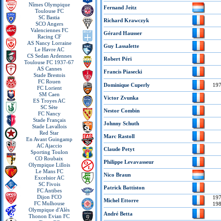
Nîmes Olympique
Fernand Jeitz
Toulouse FC
SC Bastia
Richard Krawczyk
SCO Angers
Valenciennes FC
Gérard Hausser
Racing CF
AS Nancy Lorraine
Guy Lassalette
Le Havre AC
CS Sedan Ardennes
Robert Péri
Toulouse FC 1937-67
AS Cannes
Francis Piasecki
Stade Brestois
FC Rouen
Dominique Cuperly
19
FC Lorient
SM Caen
Victor Zvunka
ES Troyes AC
SC Sète
Nestor Combin
FC Nancy
Stade Français
Johnny Schuth
Stade Lavallois
Red Star
Marc Rastoll
En Avant Guingamp
AC Ajaccio
Claude Petyt
Sporting Toulon
CO Roubaix
Philippe Levavasseur
Olympique Lillois
Le Mans FC
Nico Braun
Excelsior AC
SC Fivois
Patrick Battiston
FC Antibes
Dijon FCO
19
Michel Ettorre
FC Mulhouse
19
Olympique d'Alès
André Betta
Thonon Evian FC